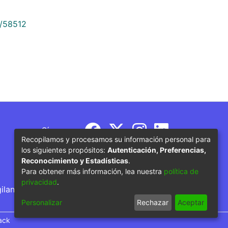
9/58512
Síguenos
Recopilamos y procesamos su información personal para
los siguientes propósitos:
Autenticación, Preferencias,
Reconocimiento y Estadísticas
.
Para obtener más información, lea nuestra
política de
privacidad
.
gilancia por parte del Ministerio de Educación
Personalizar
Rechazar
Aceptar
ack