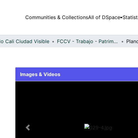
Communities & Collections
All of DSpace
Statist
o Cali Ciudad Visible
FCCV - Trabajo - Patrimonial
Plan
Images & Videos
Slide 1 of 1
Previous