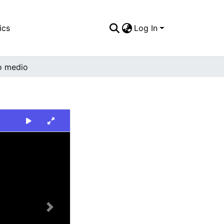
ics
Log In
o medio
Next