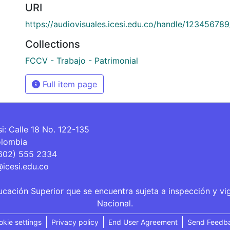
URI
https://audiovisuales.icesi.edu.co/handle/12345678
Collections
FCCV - Trabajo - Patrimonial
Full item page
si: Calle 18 No. 122-135
olombia
(602) 555 2334
@icesi.edu.co
ucación Superior que se encuentra sujeta a inspección y vi
Nacional.
okie settings
Privacy policy
End User Agreement
Send Feedb