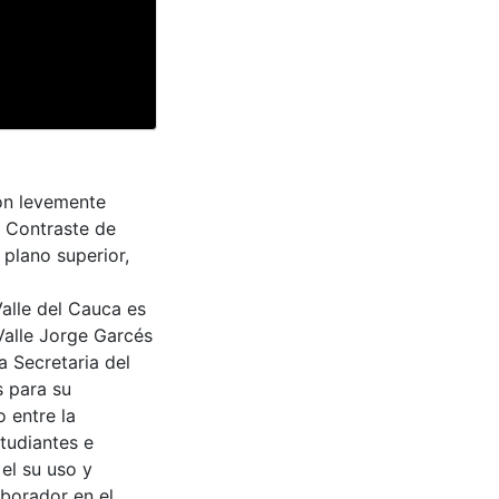
ón levemente
. Contraste de
 plano superior,
Valle del Cauca es
Valle Jorge Garcés
a Secretaria del
s para su
 entre la
tudiantes e
 el su uso y
aborador en el