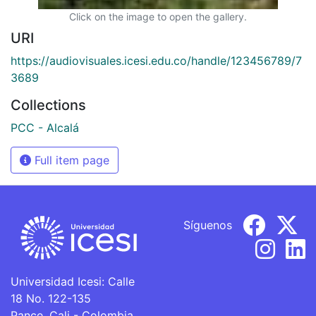
Click on the image to open the gallery.
URI
https://audiovisuales.icesi.edu.co/handle/123456789/7
3689
Collections
PCC - Alcalá
Full item page
Síguenos
Universidad Icesi: Calle
18 No. 122-135
Pance, Cali - Colombia