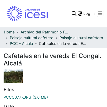
(curren
Log In
Communities & Collec
All of DSpace
Home
Archivo del Patrimonio Fotográfico y Fílmico del Valle del Cauca
Paisaje cultural cafetero
Paisaje cultural cafetero
Statistics
PCC - Alcalá
Cafetales en la vereda El Congal. Alcalá
Cafetales en la vereda El Congal.
Alcalá
Files
PCCC0777.JPG
(3.6 MB)
Date