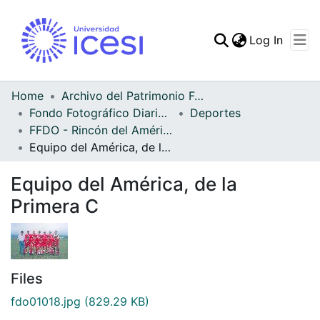
(curren
Log In
Communities & Collec
All of DSpace
Home
Archivo del Patrimonio Fotográfico y Fílmico del Valle del Cauca
Fondo Fotográfico Diario Occidente
Deportes
Statistics
FFDO - Rincón del América - Patrimonial
Equipo del América, de la Primera C
Equipo del América, de la
Primera C
Files
fdo01018.jpg
(829.29 KB)