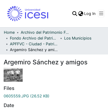
(curren
Log In
Communities & Collec
All of DSpace
Home
Archivo del Patrimonio Fotográfico y Fílmico del Valle del Cauca
Fondo Archivo del Patrimonio Fotográfico y Fílmico del Valle del Cauca
Los Municipios
Statistics
APFFVC - Ciudad - Patrimonial
Argemiro Sánchez y amigos
Argemiro Sánchez y amigos
Files
0605559.JPG
(26.52 KB)
Date