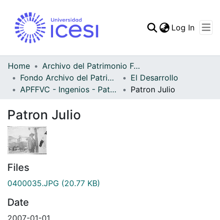
(curren
Log In
Communities & Collec
All of DSpace
Home
Archivo del Patrimonio Fotográfico y Fílmico del Valle del Cauca
Fondo Archivo del Patrimonio Fotográfico y Fílmico del Valle del Cauca
El Desarrollo
Statistics
APFFVC - Ingenios - Patrimonial
Patron Julio
Patron Julio
Files
0400035.JPG
(20.77 KB)
Date
2007-01-01