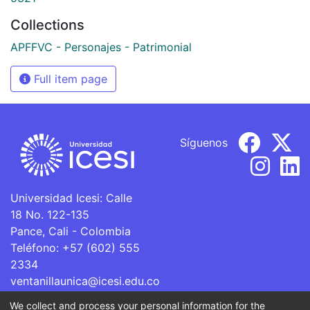
Collections
APFFVC - Personajes - Patrimonial
Full item page
Síguenos
Universidad Icesi: Calle
18 No. 122-135
Pance, Cali - Colombia
Teléfono: +57 (602) 555
2334
ventanillaunica@icesi.edu.co
We collect and process your personal information for the