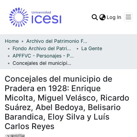
(curren
Log In
Communities & Collec
All of DSpace
Home
Archivo del Patrimonio Fotográfico y Fílmico del Valle del Cauca
Fondo Archivo del Patrimonio Fotográfico y Fílmico del Valle del Cauca
La Gente
Statistics
APFFVC - Personajes - Patrimonial
Concejales del municipio de Pradera en 1928: Enrique Micolta, Miguel Velásco, Ricardo Suárez, Abel Bedoya, Belisario Barandica, Eloy Silva y Luís Carlos Reyes
Concejales del municipio de
Pradera en 1928: Enrique
Micolta, Miguel Velásco, Ricardo
Suárez, Abel Bedoya, Belisario
Barandica, Eloy Silva y Luís
Carlos Reyes