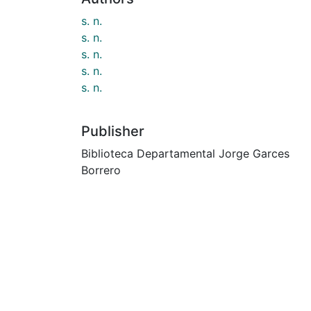
s. n.
s. n.
s. n.
s. n.
s. n.
Publisher
Biblioteca Departamental Jorge Garces
Borrero