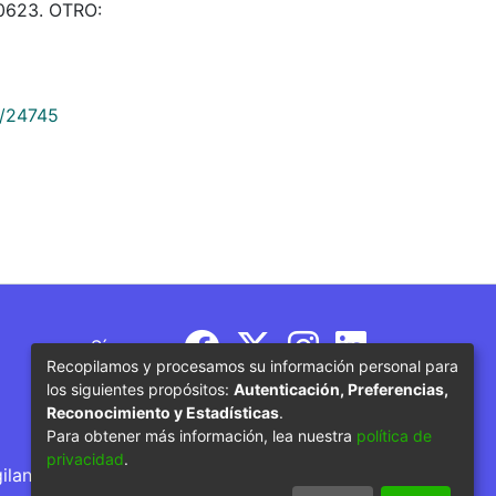
 500623. OTRO:
9/24745
Síguenos
Recopilamos y procesamos su información personal para
los siguientes propósitos:
Autenticación, Preferencias,
Reconocimiento y Estadísticas
.
Para obtener más información, lea nuestra
política de
privacidad
.
gilancia por parte del Ministerio de Educación