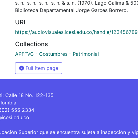
s. n., s. n., s. n., s. n. & s. n. (1970). Lago Calima &
Biblioteca Departamental Jorge Garces Borrero.
URI
https://audiovisuales.icesi.edu.co/handle/12345678
Collections
APFFVC - Costumbres - Patrimonial
Full item page
si: Calle 18 No. 122-135
olombia
(602) 555 2334
@icesi.edu.co
ucación Superior que se encuentra sujeta a inspección y vi