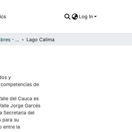
ics
Log In
APFFVC - Costumbres - Patrimonial
Lago Calima
dos y
s competencias de
Valle del Cauca es
Valle Jorge Garcés
a Secretaria del
s para su
 entre la