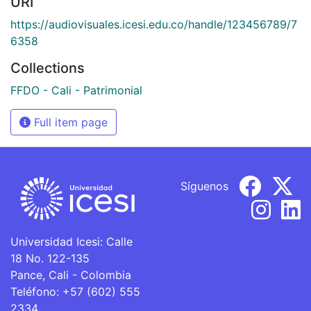
URI
https://audiovisuales.icesi.edu.co/handle/123456789/7
6358
Collections
FFDO - Cali - Patrimonial
Full item page
Síguenos
Universidad Icesi: Calle
18 No. 122-135
Pance, Cali - Colombia
Teléfono: +57 (602) 555
2334