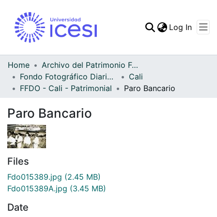
(curren
Log In
Communities & Collec
All of DSpace
Home
Archivo del Patrimonio Fotográfico y Fílmico del Valle del Cauca
Fondo Fotográfico Diario Occidente
Cali
Statistics
FFDO - Cali - Patrimonial
Paro Bancario
Paro Bancario
Files
Fdo015389.jpg
(2.45 MB)
Fdo015389A.jpg
(3.45 MB)
Date