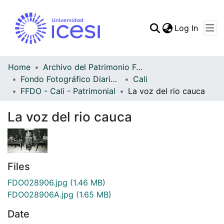
(curren
Log In
Communities & Collec
All of DSpace
Home
Archivo del Patrimonio Fotográfico y Fílmico del Valle del Cauca
Fondo Fotográfico Diario Occidente
Cali
Statistics
FFDO - Cali - Patrimonial
La voz del rio cauca
La voz del rio cauca
Files
FDO028906.jpg
(1.46 MB)
FDO028906A.jpg
(1.65 MB)
Date