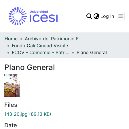
(curren
Log In
Communities & Collec
All of DSpace
Home
Archivo del Patrimonio Fotográfico y Fílmico del Valle del Cauca
Fondo Cali Ciudad Visible
Statistics
FCCV - Comercio - Patrimonial
Plano General
Plano General
Files
143-20.jpg
(89.13 KB)
Date