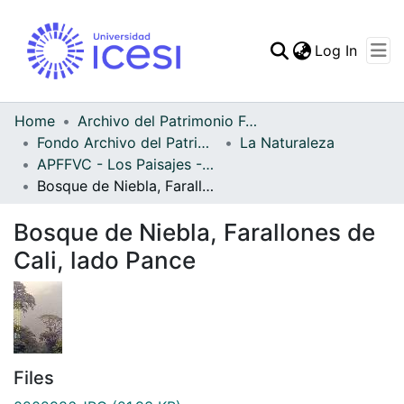
(curren
Log In
Communities & Collec
All of DSpace
Home
Archivo del Patrimonio Fotográfico y Fílmico del Valle del Cauca
Fondo Archivo del Patrimonio Fotográfico y Fílmico del Valle del Cauca
La Naturaleza
Statistics
APFFVC - Los Paisajes - Patrimonial
Bosque de Niebla, Farallones de Cali, lado Pance
Bosque de Niebla, Farallones de
Cali, lado Pance
Files