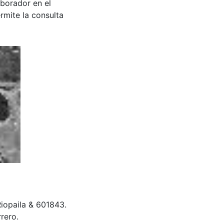
aborador en el
rmite la consulta
Riopaila & 601843.
rero.