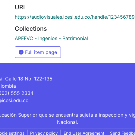
URI
https://audiovisuales.icesi.edu.co/handle/12345678
Collections
APFFVC - Ingenios - Patrimonial
Full item page
si: Calle 18 No. 122-135
olombia
(602) 555 2334
@icesi.edu.co
ucación Superior que se encuentra sujeta a inspección y vi
Nacional.
okie settings
Privacy policy
End User Agreement
Send Feedb