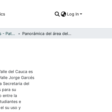
ics
Log In
APFFVC - Ingenios - Patrimonial
Panorámica del área del Ingenio Riopaila
Valle del Cauca es
Valle Jorge Garcés
a Secretaria del
s para su
 entre la
tudiantes e
 el su uso y