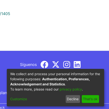
9/1405
Síguenos
We collect and process your personal information for the
following purposes:
Authentication, Preferences,
Acknowledgement and Statistics
.
To learn more, please read our
privacy policy
.
gilancia por parte del Ministerio de Educación
Customize
Decline
That's ok
ack