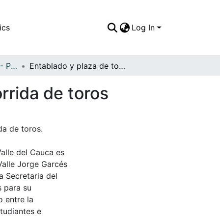
ics
Log In
APFFVC - Personajes - Patrimonial
Entablado y plaza de toros El Triunfo para una corrida de toros
rrida de toros
da de toros.
Valle del Cauca es
Valle Jorge Garcés
a Secretaria del
s para su
 entre la
tudiantes e