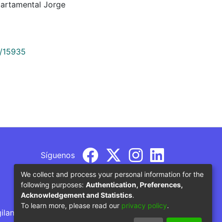
partamental Jorge
9/15935
Síguenos
We collect and process your personal information for the
following purposes:
Authentication, Preferences,
Acknowledgement and Statistics
.
To learn more, please read our
privacy policy
.
gilancia por parte del Ministerio de Educación