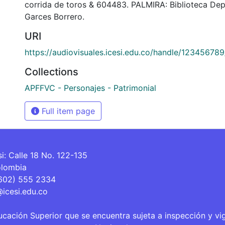
corrida de toros & 604483. PALMIRA: Biblioteca De
Garces Borrero.
URI
https://audiovisuales.icesi.edu.co/handle/12345678
Collections
APFFVC - Personajes - Patrimonial
Full item page
si: Calle 18 No. 122-135
olombia
(602) 555 2334
@icesi.edu.co
ucación Superior que se encuentra sujeta a inspección y vi