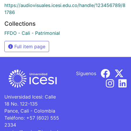
https://audiovisuales.icesi.edu.co/handle/123456789/8
1786
Collections
FFDO - Cali - Patrimonial
Full item page
Síguenos
Universidad Icesi: Calle
18 No. 122-135
Pance, Cali - Colombia
Teléfono: +57 (602) 555
2334