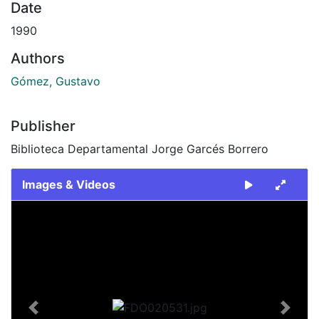
Date
1990
Authors
Gómez, Gustavo
Publisher
Biblioteca Departamental Jorge Garcés Borrero
Images & Videos
Slide 1 of 2
Previous
Next