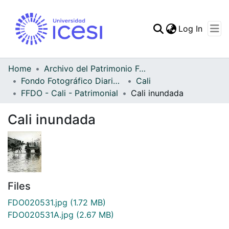
(curren
Log In
Communities & Collec
All of DSpace
Home
Archivo del Patrimonio Fotográfico y Fílmico del Valle del Cauca
Fondo Fotográfico Diario Occidente
Cali
Statistics
FFDO - Cali - Patrimonial
Cali inundada
Cali inundada
Files
FDO020531.jpg
(1.72 MB)
FDO020531A.jpg
(2.67 MB)