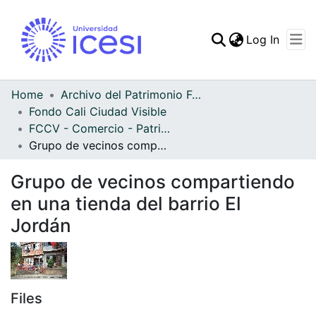
(curren
Log In
Communities & Collec
All of DSpace
Home
Archivo del Patrimonio Fotográfico y Fílmico del Valle del Cauca
Fondo Cali Ciudad Visible
Statistics
FCCV - Comercio - Patrimonial
Grupo de vecinos compartiendo en una tienda del barrio El Jordán
Grupo de vecinos compartiendo
en una tienda del barrio El
Jordán
Files