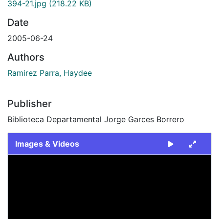
394-21.jpg
(218.22 KB)
Date
2005-06-24
Authors
Ramirez Parra, Haydee
Publisher
Biblioteca Departamental Jorge Garces Borrero
Images & Videos
Slide 1 of 1