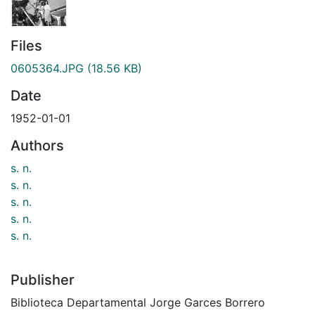
Files
0605364.JPG
(18.56 KB)
Date
1952-01-01
Authors
s. n.
s. n.
s. n.
s. n.
s. n.
Publisher
Biblioteca Departamental Jorge Garces Borrero