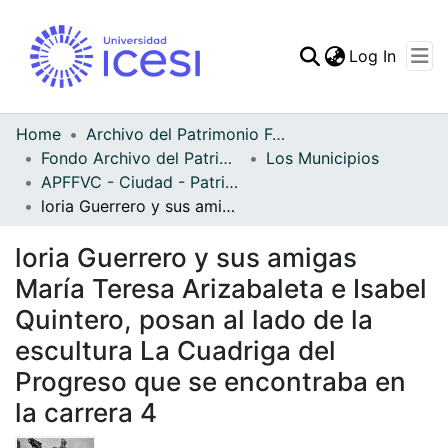
(curren
Log In
Communities & Collec
All of DSpace
Home
Archivo del Patrimonio Fotográfico y Fílmico del Valle del Cauca
Fondo Archivo del Patrimonio Fotográfico y Fílmico del Valle del Cauca
Los Municipios
Statistics
APFFVC - Ciudad - Patrimonial
loria Guerrero y sus amigas María Teresa Arizabaleta e Isabel Quintero, posan al lado de la escultura La Cuadriga del Progreso que se encontraba en la carrera 4
loria Guerrero y sus amigas
María Teresa Arizabaleta e Isabel
Quintero, posan al lado de la
escultura La Cuadriga del
Progreso que se encontraba en
la carrera 4