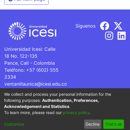
Síguenos
Universidad Icesi: Calle
18 No. 122-135
Pance, Cali - Colombia
Teléfono: +57 (602) 555
2334
ventanillaunica@icesi.edu.co
We collect and process your personal information for the
La Universidad Icesi es una Institución de Educación
following purposes:
Authentication, Preferences,
Superior que se encuentra sujeta a inspección y vigilancia
Acknowledgement and Statistics
.
por parte del Ministerio de Educación Nacional.
To learn more, please read our
privacy policy
.
Cookie
Privacy
End User
Send
Customize
Decline
That's ok
settings
policy
Agreement
Feedback