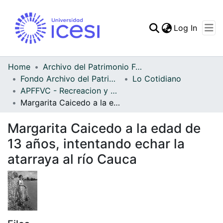
(curren
Log In
Communities & Collec
All of DSpace
Home
Archivo del Patrimonio Fotográfico y Fílmico del Valle del Cauca
Fondo Archivo del Patrimonio Fotográfico y Fílmico del Valle del Cauca
Lo Cotidiano
Statistics
APFFVC - Recreacion y Paseo - Patrimonial
Margarita Caicedo a la edad de 13 años, intentando echar la atarraya al río Cauca
Margarita Caicedo a la edad de
13 años, intentando echar la
atarraya al río Cauca