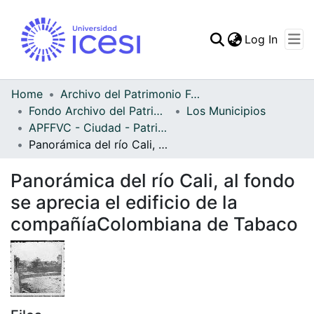
(curren
Log In
Communities & Collec
All of DSpace
Home
Archivo del Patrimonio Fotográfico y Fílmico del Valle del Cauca
Fondo Archivo del Patrimonio Fotográfico y Fílmico del Valle del Cauca
Los Municipios
Statistics
APFFVC - Ciudad - Patrimonial
Panorámica del río Cali, al fondo se aprecia el edificio de la compañíaColombiana de Tabaco
Panorámica del río Cali, al fondo
se aprecia el edificio de la
compañíaColombiana de Tabaco