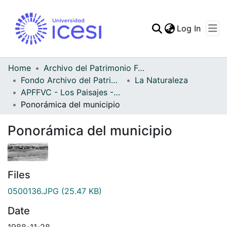
(curren
Log In
Communities & Collec
All of DSpace
Home
Archivo del Patrimonio Fotográfico y Fílmico del Valle del Cauca
Fondo Archivo del Patrimonio Fotográfico y Fílmico del Valle del Cauca
La Naturaleza
Statistics
APFFVC - Los Paisajes - Patrimonial
Ponorámica del municipio
Ponorámica del municipio
Files
0500136.JPG
(25.47 KB)
Date
1988-11-28