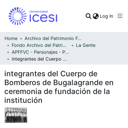
(curren
Log In
Communities & Collec
All of DSpace
Home
Archivo del Patrimonio Fotográfico y Fílmico del Valle del Cauca
Fondo Archivo del Patrimonio Fotográfico y Fílmico del Valle del Cauca
La Gente
Statistics
APFFVC - Personajes - Patrimonial
integrantes del Cuerpo de Bomberos de Bugalagrande en ceremonia de fundación de la institución
integrantes del Cuerpo de
Bomberos de Bugalagrande en
ceremonia de fundación de la
institución