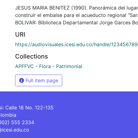
JESUS MARIA BENITEZ (1990). Panorámica del lugar
construir el embalse para el acueducto regional "Sa
BOLIVAR: Biblioteca Departamental Jorge Garces Bo
URI
https://audiovisuales.icesi.edu.co/handle/12345678
Collections
APFFVC - Flora - Patrimonial
Full item page
si: Calle 18 No. 122-135
olombia
(602) 555 2334
@icesi.edu.co