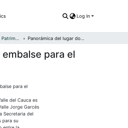
ics
Log In
APFFVC - Flora - Patrimonial
Panorámica del lugar donde se va ha construir el embalse para el acueducto regional "Sarabru"
l embalse para el
balse para el
Valle del Cauca es
Valle Jorge Garcés
a Secretaria del
s para su
 entre la