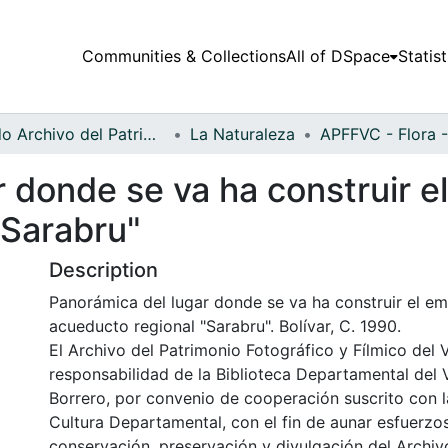
Communities & Collections
All of DSpace
Statist
Fondo Archivo del Patrimonio Fotográfico y Fílmico del Valle del Cauca
La Naturaleza
 donde se va ha construir e
"Sarabru"
Description
Panorámica del lugar donde se va ha construir el em
acueducto regional "Sarabru". Bolívar, C. 1990.
El Archivo del Patrimonio Fotográfico y Fílmico del 
responsabilidad de la Biblioteca Departamental del 
Borrero, por convenio de cooperación suscrito con l
Cultura Departamental, con el fin de aunar esfuerzo
conservación, preservación y divulgación del Archivo