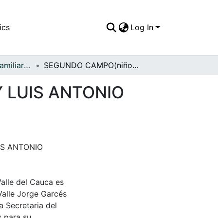
ics
Log In
APFFVC - Fotos Familiares - Patrimonial
SEGUNDO CAMPO(niño), GUILLERMO CAMPO Y LUIS ANTONIO CAMPO
 LUIS ANTONIO
IS ANTONIO
Valle del Cauca es
Valle Jorge Garcés
a Secretaria del
s para su