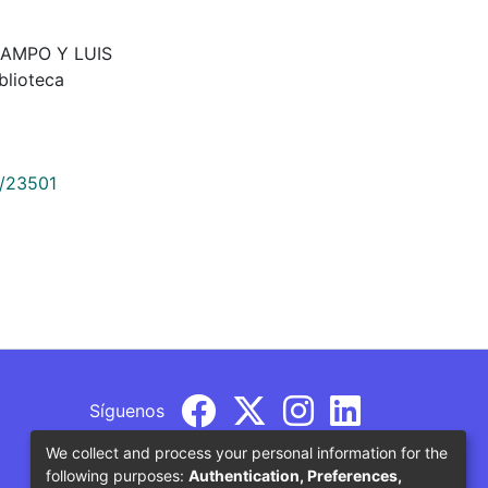
CAMPO Y LUIS
lioteca
9/23501
Síguenos
We collect and process your personal information for the
following purposes:
Authentication, Preferences,