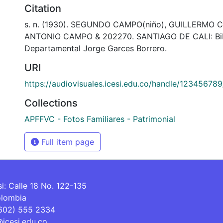
Citation
s. n. (1930). SEGUNDO CAMPO(niño), GUILLERMO 
ANTONIO CAMPO & 202270. SANTIAGO DE CALI: Bib
Departamental Jorge Garces Borrero.
URI
https://audiovisuales.icesi.edu.co/handle/12345678
Collections
APFFVC - Fotos Familiares - Patrimonial
Full item page
si: Calle 18 No. 122-135
olombia
(602) 555 2334
@icesi.edu.co