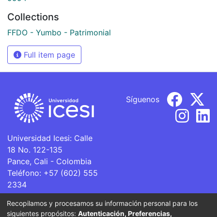
Collections
FFDO - Yumbo - Patrimonial
Full item page
Síguenos
Universidad Icesi: Calle
18 No. 122-135
Pance, Cali - Colombia
Teléfono: +57 (602) 555
2334
ventanillaunica@icesi.edu.co
Recopilamos y procesamos su información personal para los
siguientes propósitos:
Autenticación, Preferencias,