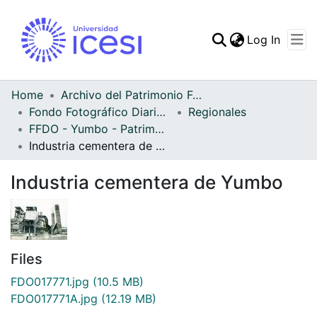
(curren
Log In
Communities & Collec
All of DSpace
Home
Archivo del Patrimonio Fotográfico y Fílmico del Valle del Cauca
Fondo Fotográfico Diario Occidente
Regionales
Statistics
FFDO - Yumbo - Patrimonial
Industria cementera de Yumbo
Industria cementera de Yumbo
Files
FDO017771.jpg
(10.5 MB)
FDO017771A.jpg
(12.19 MB)