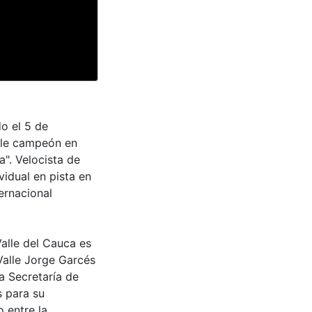
do el 5 de
ple campeón en
". Velocista de
vidual en pista en
ternacional
Valle del Cauca es
Valle Jorge Garcés
a Secretaría de
s para su
 entre la