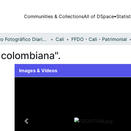
Communities & Collections
All of DSpace
Statist
Fondo Fotográfico Diario Occidente
Cali
FFDO - Cali - Patrimonial
a colombiana".
Images & Videos
Slide 1 of 2
Previous