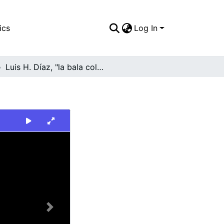
ics
Log In
Luis H. Díaz, "la bala colombiana".
Next