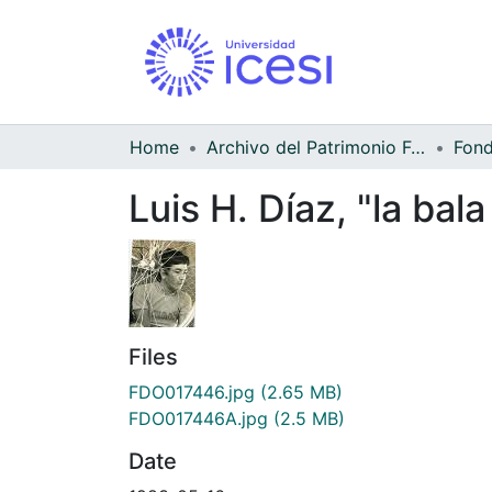
Home
Archivo del Patrimonio Fotográfico y Fílmico del Valle del Cauca
Luis H. Díaz, "la bal
Files
FDO017446.jpg
(2.65 MB)
FDO017446A.jpg
(2.5 MB)
Date