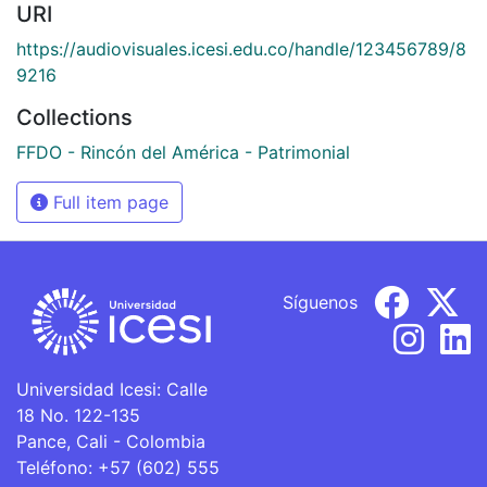
URI
https://audiovisuales.icesi.edu.co/handle/123456789/8
9216
Collections
FFDO - Rincón del América - Patrimonial
Full item page
Síguenos
Universidad Icesi: Calle
18 No. 122-135
Pance, Cali - Colombia
Teléfono: +57 (602) 555