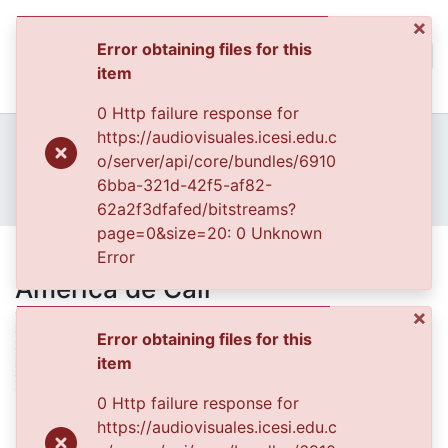
×
Error obtaining files for this
(curren
Log In
item
Communities & Collec
0 Http failure response for
All of DSpace
Home
Archivo del Patrimonio Fotográfico y Fílmico del Valle del Cauca
https://audiovisuales.icesi.edu.c
Fondo Fotográfico Diario Occidente
Deportes
o/server/api/core/bundles/6910
Statistics
FFDO - Rincón del América - Patrimonial
6bba-321d-42f5-af82-
Preparador físico del equipo América de Cali
62a2f3dfafed/bitstreams?
page=0&size=20: 0 Unknown
Preparador físico del equipo
Error
América de Cali
×
Error obtaining files for this
item
0 Http failure response for
Files
https://audiovisuales.icesi.edu.c