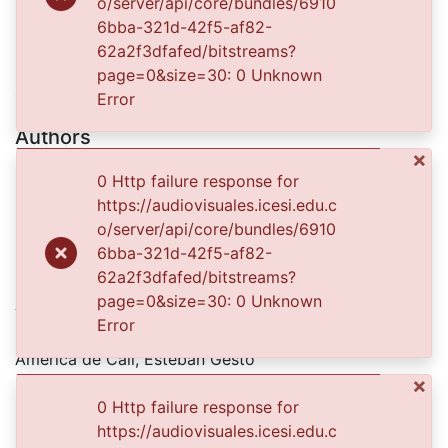
FDO025444.jpg
(1008.42 KB)
o/server/api/core/bundles/6910
FDO025444A.jpg
(339.85 KB)
6bba-321d-42f5-af82-
62a2f3dfafed/bitstreams?
Date
page=0&size=30: 0 Unknown
1990
Error
Authors
×
Diario Occidente
0 Http failure response for
https://audiovisuales.icesi.edu.c
o/server/api/core/bundles/6910
Publisher
6bba-321d-42f5-af82-
Biblioteca Departamental Jorge Garcés Borrero
62a2f3dfafed/bitstreams?
Abstract
page=0&size=30: 0 Unknown
Error
En la gráfica aparece el preparador físico del equipo
América de Cali, Esteban Gesto
×
0 Http failure response for
Reverso:Esteban Gesto preparador físico. Equipo
https://audiovisuales.icesi.edu.c
América. Equipo patrocinado por Colombiana" Foto