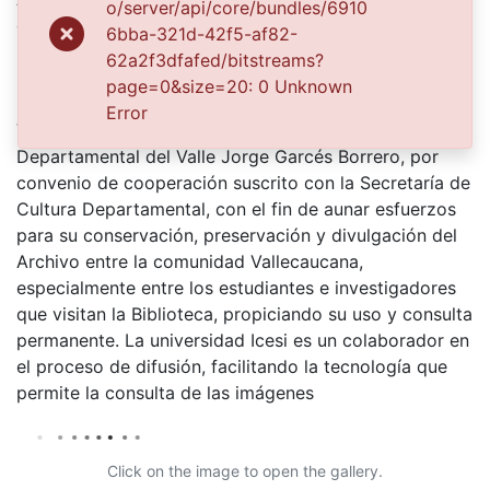
o/server/api/core/bundles/6910
cortesia oficina de prensa de Postobón
6bba-321d-42f5-af82-
62a2f3dfafed/bitstreams?
Description
page=0&size=20: 0 Unknown
El Archivo del Patrimonio Fotográfico y Fílmico del
Error
Valle del Cauca es responsabilidad de la Biblioteca
Departamental del Valle Jorge Garcés Borrero, por
convenio de cooperación suscrito con la Secretaría de
Cultura Departamental, con el fin de aunar esfuerzos
para su conservación, preservación y divulgación del
Archivo entre la comunidad Vallecaucana,
especialmente entre los estudiantes e investigadores
que visitan la Biblioteca, propiciando su uso y consulta
permanente. La universidad Icesi es un colaborador en
el proceso de difusión, facilitando la tecnología que
permite la consulta de las imágenes
Click on the image to open the gallery.