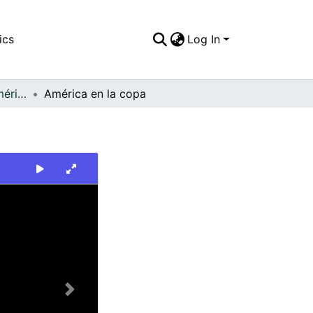
ics
Log In
FFDO - Rincón del América - Patrimonial
América en la copa
Next