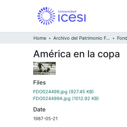
Home
Archivo del Patrimonio Fotográfico y Fílmico del Valle del Cauca
América en la copa
Files
FDO024499.jpg
(927.45 KB)
FDO024499A.jpg
(1012.92 KB)
Date
1987-05-21