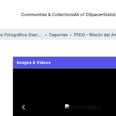
Communities & Collections
All of DSpace
Statist
Fondo Fotográfico Diario Occidente
Deportes
Images & Videos
Slide 1 of 2
Previous