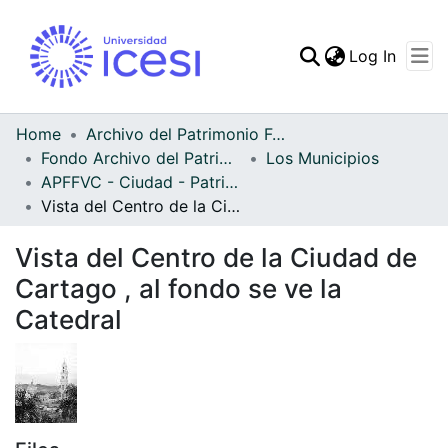
(curren
Log In
Communities & Collec
All of DSpace
Home
Archivo del Patrimonio Fotográfico y Fílmico del Valle del Cauca
Fondo Archivo del Patrimonio Fotográfico y Fílmico del Valle del Cauca
Los Municipios
Statistics
APFFVC - Ciudad - Patrimonial
Vista del Centro de la Ciudad de Cartago , al fondo se ve la Catedral
Vista del Centro de la Ciudad de
Cartago , al fondo se ve la
Catedral