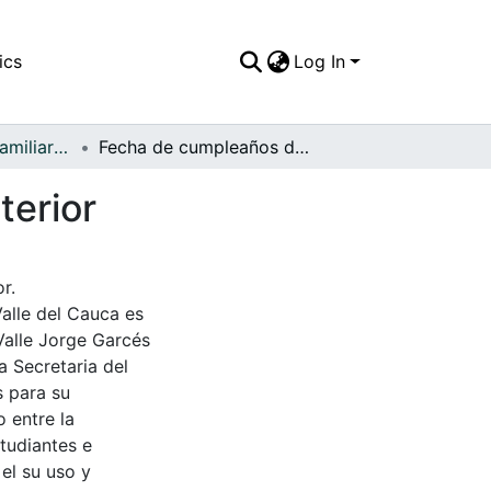
ics
Log In
APFFVC - Fotos Familiares - Patrimonial
Fecha de cumpleaños de Albertina, en el patio interior
terior
r.
Valle del Cauca es
Valle Jorge Garcés
a Secretaria del
s para su
 entre la
tudiantes e
 el su uso y