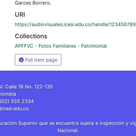
Garces Borrero.
URI
https://audiovisuales.icesi.edu.co/handle/12345678
Collections
APFFVC - Fotos Familiares - Patrimonial
Full item page
si: Calle 18 No. 122-135
olombia
(602) 555 2334
@icesi.edu.co
ucación Superior que se encuentra sujeta a inspección y vi
Nacional.