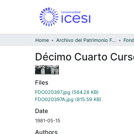
Home
Archivo del Patrimonio Fotográfico y Fílmico del Valle del Cauca
Décimo Cuarto Curso
Files
FDO020397.jpg
(564.28 KB)
FDO020397A.jpg
(815.59 KB)
Date
1981-05-15
Authors