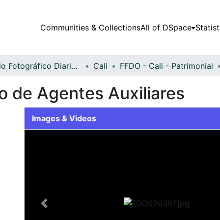
Communities & Collections
All of DSpace
Statist
Fondo Fotográfico Diario Occidente
Cali
FFDO - Cali - Patrimonial
 de Agentes Auxiliares
Images & Videos
Slide 1 of 2
Previous