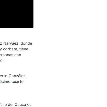
ez Narváez, donde
y corbata, tiene
personas con
él.
berto González,
décimo cuarto
Valle del Cauca es