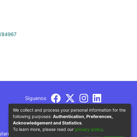
9/84967
Síguenos
We collect and process your personal information for the
following purposes:
Authentication, Preferences,
Acknowledgement and Statistics
.
To learn more, please read our
privacy policy
.
gilancia por parte del Ministerio de Educación