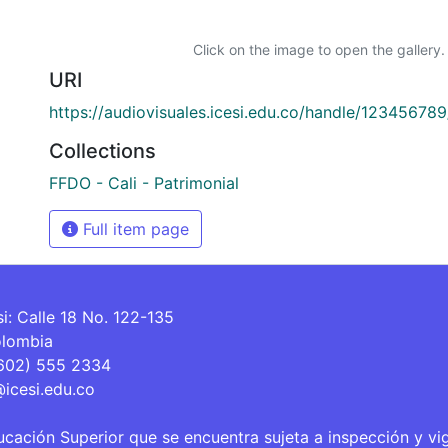
Click on the image to open the gallery.
URI
https://audiovisuales.icesi.edu.co/handle/12345678
Collections
FFDO - Cali - Patrimonial
Full item page
si: Calle 18 No. 122-135
olombia
(602) 555 2334
@icesi.edu.co
ucación Superior que se encuentra sujeta a inspección y vi