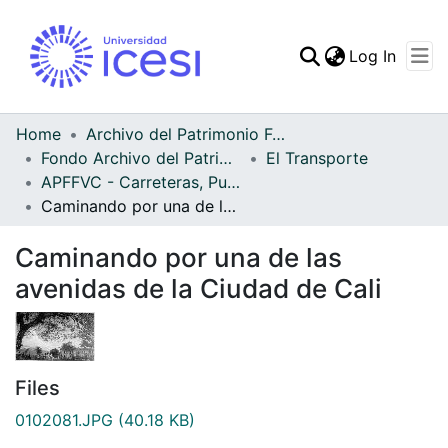
(curren
Log In
Communities & Collec
All of DSpace
Home
Archivo del Patrimonio Fotográfico y Fílmico del Valle del Cauca
Fondo Archivo del Patrimonio Fotográfico y Fílmico del Valle del Cauca
El Transporte
Statistics
APFFVC - Carreteras, Puentes - Patrimonial
Caminando por una de las avenidas de la Ciudad de Cali
Caminando por una de las
avenidas de la Ciudad de Cali
Files
0102081.JPG
(40.18 KB)