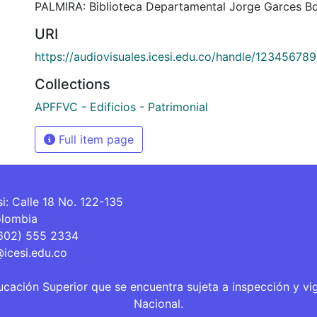
PALMIRA: Biblioteca Departamental Jorge Garces Bo
URI
https://audiovisuales.icesi.edu.co/handle/12345678
Collections
APFFVC - Edificios - Patrimonial
Full item page
si: Calle 18 No. 122-135
olombia
(602) 555 2334
@icesi.edu.co
ucación Superior que se encuentra sujeta a inspección y vi
Nacional.