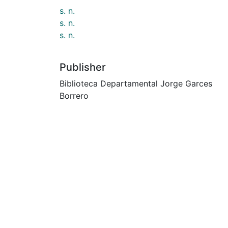
s. n.
s. n.
s. n.
Publisher
Biblioteca Departamental Jorge Garces
Borrero