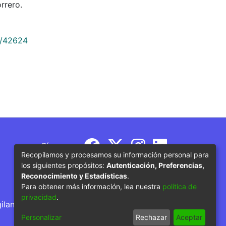
rrero.
9/42624
Síguenos
Recopilamos y procesamos su información personal para
los siguientes propósitos:
Autenticación, Preferencias,
Reconocimiento y Estadísticas
.
Para obtener más información, lea nuestra
política de
privacidad
.
gilancia por parte del Ministerio de Educación
Personalizar
Rechazar
Aceptar