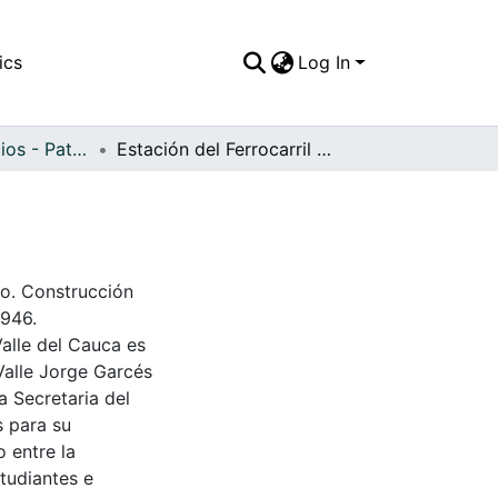
ics
Log In
APFFVC - Edificios - Patrimonial
Estación del Ferrocarril de Palmira
no. Construcción
1946.
Valle del Cauca es
Valle Jorge Garcés
a Secretaria del
s para su
 entre la
tudiantes e