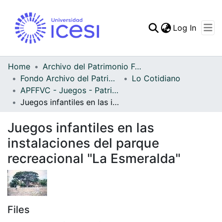
(curren
Log In
Communities & Collec
All of DSpace
Home
Archivo del Patrimonio Fotográfico y Fílmico del Valle del Cauca
Fondo Archivo del Patrimonio Fotográfico y Fílmico del Valle del Cauca
Lo Cotidiano
Statistics
APFFVC - Juegos - Patrimonial
Juegos infantiles en las instalaciones del parque recreacional "La Esmeralda"
Juegos infantiles en las
instalaciones del parque
recreacional "La Esmeralda"
Files