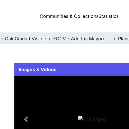
Communities & Collections
Statistics
o Cali Ciudad Visible
FCCV - Adultos Mayores - Patrimonial
Plan
Images & Videos
Slide 1 of 1
Previous