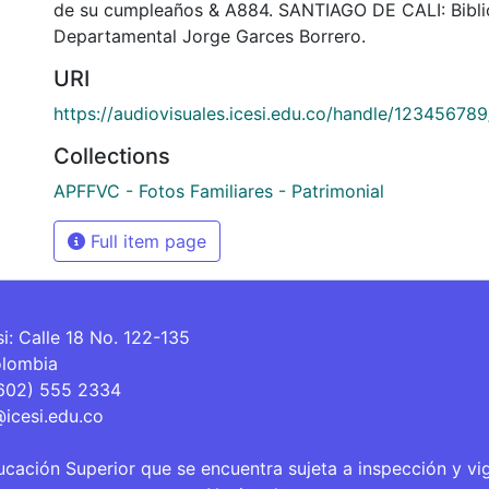
de su cumpleaños & A884. SANTIAGO DE CALI: Bibli
Departamental Jorge Garces Borrero.
URI
https://audiovisuales.icesi.edu.co/handle/12345678
Collections
APFFVC - Fotos Familiares - Patrimonial
Full item page
si: Calle 18 No. 122-135
olombia
(602) 555 2334
@icesi.edu.co
ucación Superior que se encuentra sujeta a inspección y vi