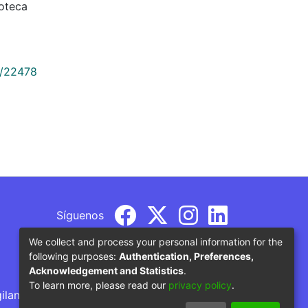
oteca
9/22478
Síguenos
We collect and process your personal information for the
following purposes:
Authentication, Preferences,
Acknowledgement and Statistics
.
To learn more, please read our
privacy policy
.
gilancia por parte del Ministerio de Educación