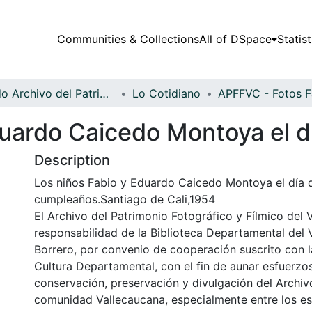
Communities & Collections
All of DSpace
Statist
Fondo Archivo del Patrimonio Fotográfico y Fílmico del Valle del Cauca
Lo Cotidiano
duardo Caicedo Montoya el 
Description
Los niños Fabio y Eduardo Caicedo Montoya el día 
cumpleaños.Santiago de Cali,1954
El Archivo del Patrimonio Fotográfico y Fílmico del 
responsabilidad de la Biblioteca Departamental del 
Borrero, por convenio de cooperación suscrito con l
Cultura Departamental, con el fin de aunar esfuerzo
conservación, preservación y divulgación del Archivo
comunidad Vallecaucana, especialmente entre los es