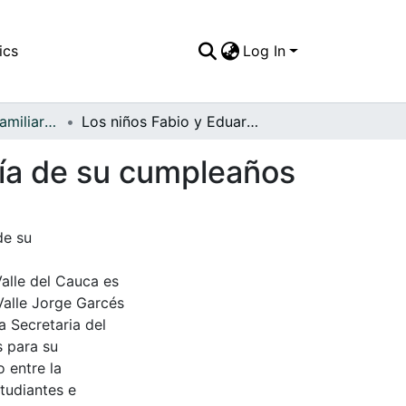
ics
Log In
APFFVC - Fotos Familiares - Patrimonial
Los niños Fabio y Eduardo Caicedo Montoya el día de su cumpleaños
día de su cumpleaños
de su
Valle del Cauca es
Valle Jorge Garcés
a Secretaria del
s para su
 entre la
tudiantes e