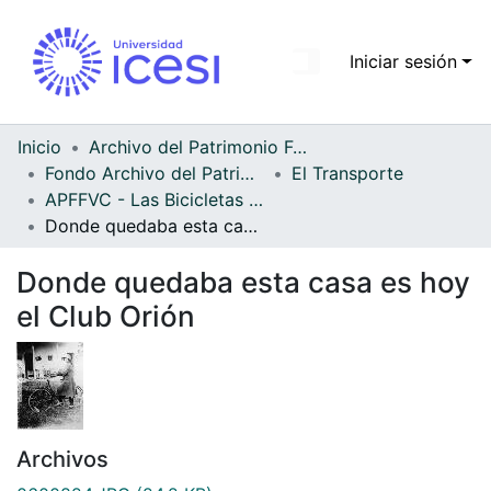
Iniciar sesión
Comunidades
Todo DSpace
Inicio
Archivo del Patrimonio Fotográfico y Fílmico del Valle del Cauca
Fondo Archivo del Patrimonio Fotográfico y Fílmico del Valle del Cauca
El Transporte
Estadísticas
APFFVC - Las Bicicletas y Ca - Patrimonial
Donde quedaba esta casa es hoy el Club Orión
Donde quedaba esta casa es hoy
el Club Orión
Archivos