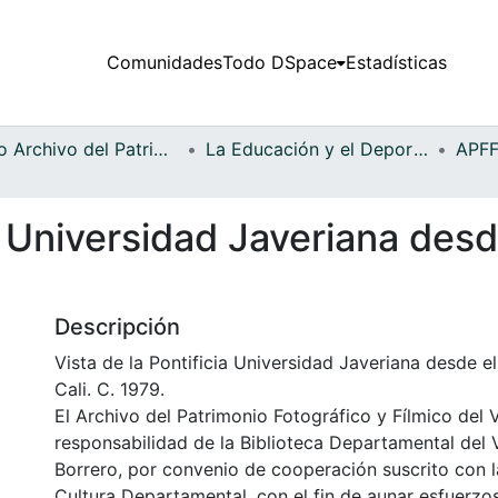
Comunidades
Todo DSpace
Estadísticas
Fondo Archivo del Patrimonio Fotográfico y Fílmico del Valle del Cauca
La Educación y el Deporte
a Universidad Javeriana desde
Descripción
Vista de la Pontificia Universidad Javeriana desde el
Cali. C. 1979.
El Archivo del Patrimonio Fotográfico y Fílmico del 
responsabilidad de la Biblioteca Departamental del 
Borrero, por convenio de cooperación suscrito con l
Cultura Departamental, con el fin de aunar esfuerzo