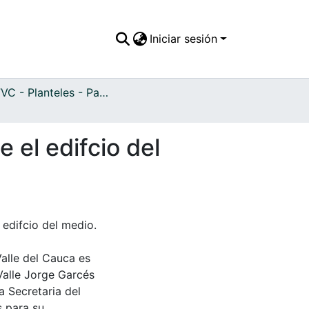
Iniciar sesión
APFFVC - Planteles - Patrimonial
 el edifcio del
 edifcio del medio.
Valle del Cauca es
Valle Jorge Garcés
a Secretaria del
s para su