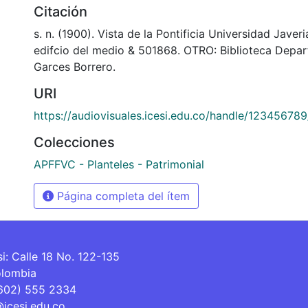
Citación
s. n. (1900). Vista de la Pontificia Universidad Javer
edifcio del medio & 501868. OTRO: Biblioteca Depa
Garces Borrero.
URI
https://audiovisuales.icesi.edu.co/handle/12345678
Colecciones
APFFVC - Planteles - Patrimonial
Página completa del ítem
si: Calle 18 No. 122-135
olombia
(602) 555 2334
@icesi.edu.co