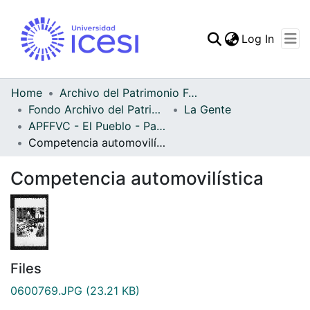
(curren
Log In
Communities & Collec
All of DSpace
Home
Archivo del Patrimonio Fotográfico y Fílmico del Valle del Cauca
Fondo Archivo del Patrimonio Fotográfico y Fílmico del Valle del Cauca
La Gente
Statistics
APFFVC - El Pueblo - Patrimonial
Competencia automovilística
Competencia automovilística
Files
0600769.JPG
(23.21 KB)