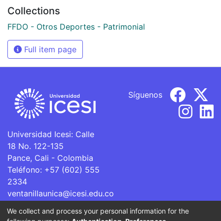
Collections
FFDO - Otros Deportes - Patrimonial
Full item page
Síguenos
Universidad Icesi: Calle
18 No. 122-135
Pance, Cali - Colombia
Teléfono: +57 (602) 555
2334
ventanillaunica@icesi.edu.co
We collect and process your personal information for the
La Universidad Icesi es una Institución de Educación