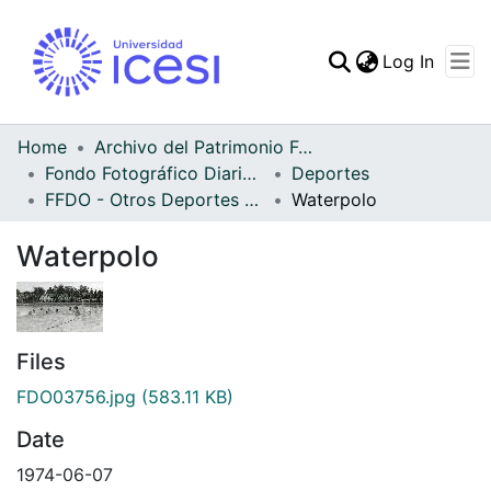
(curren
Log In
Communities & Collec
All of DSpace
Home
Archivo del Patrimonio Fotográfico y Fílmico del Valle del Cauca
Fondo Fotográfico Diario Occidente
Deportes
Statistics
FFDO - Otros Deportes - Patrimonial
Waterpolo
Waterpolo
Files
FDO03756.jpg
(583.11 KB)
Date
1974-06-07