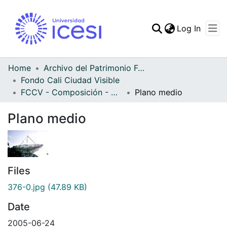
(curren
Log In
Communities & Collec
All of DSpace
Home
Archivo del Patrimonio Fotográfico y Fílmico del Valle del Cauca
Fondo Cali Ciudad Visible
Statistics
FCCV - Composición - Patrimonial
Plano medio
Plano medio
Files
376-0.jpg
(47.89 KB)
Date
2005-06-24