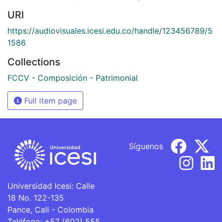
URI
https://audiovisuales.icesi.edu.co/handle/123456789/5
1586
Collections
FCCV - Composición - Patrimonial
Full item page
Síguenos
Universidad Icesi: Calle
18 No. 122-135
Pance, Cali - Colombia
Teléfono: +57 (602) 555