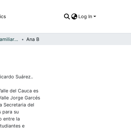
ics
Log In
APFFVC - Fotos Familiares - Patrimonial
Ana B
icardo Suárez..
Valle del Cauca es
Valle Jorge Garcés
a Secretaria del
s para su
 entre la
tudiantes e