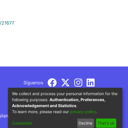
9/21677
Síguenos
We collect and process your personal information for the
following purposes:
Authentication, Preferences,
Acknowledgement and Statistics
.
To learn more, please read our
privacy policy
.
gilancia por parte del Ministerio de Educación
Customize
Decline
That's ok