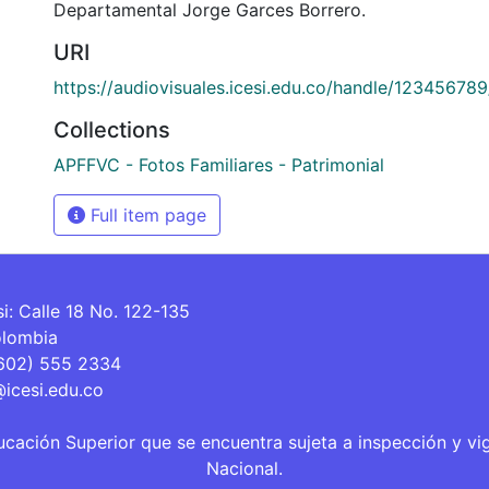
Departamental Jorge Garces Borrero.
URI
https://audiovisuales.icesi.edu.co/handle/12345678
Collections
APFFVC - Fotos Familiares - Patrimonial
Full item page
si: Calle 18 No. 122-135
olombia
(602) 555 2334
@icesi.edu.co
ucación Superior que se encuentra sujeta a inspección y vi
Nacional.