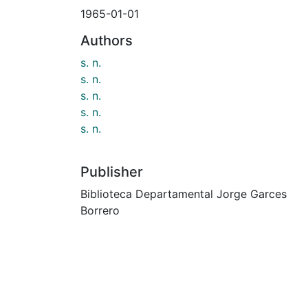
1965-01-01
Authors
s. n.
s. n.
s. n.
s. n.
s. n.
Publisher
Biblioteca Departamental Jorge Garces
Borrero