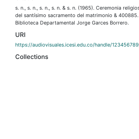
s. n., s. n., s. n., s. n. & s. n. (1965). Ceremonia religi
del santísimo sacramento del matrimonio & 400885
Biblioteca Departamental Jorge Garces Borrero.
URI
https://audiovisuales.icesi.edu.co/handle/12345678
Collections
APFFVC - Ceremonias - Patrimonial
Full item page
si: Calle 18 No. 122-135
olombia
(602) 555 2334
@icesi.edu.co