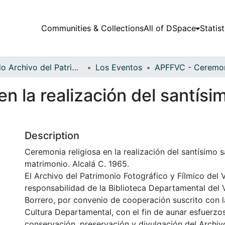
Communities & Collections
All of DSpace
Statist
Fondo Archivo del Patrimonio Fotográfico y Fílmico del Valle del Cauca
Los Eventos
en la realización del santís
Description
Ceremonia religiosa en la realización del santísimo 
matrimonio. Alcalá C. 1965.
El Archivo del Patrimonio Fotográfico y Fílmico del 
responsabilidad de la Biblioteca Departamental del 
Borrero, por convenio de cooperación suscrito con l
Cultura Departamental, con el fin de aunar esfuerzo
conservación, preservación y divulgación del Archivo