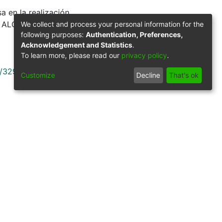
osa en la realización
. ALCALA:
We collect and process your personal information for the
following purposes:
Authentication, Preferences,
Acknowledgement and Statistics
.
To learn more, please read our
privacy policy
.
9/32989
Customize
Decline
That's ok
Síguenos