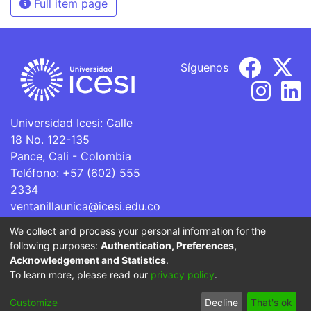
Full item page
Síguenos
Universidad Icesi: Calle
18 No. 122-135
Pance, Cali - Colombia
Teléfono: +57 (602) 555
2334
ventanillaunica@icesi.edu.co
We collect and process your personal information for the
La Universidad Icesi es una Institución de Educación
following purposes:
Authentication, Preferences,
Superior que se encuentra sujeta a inspección y vigilancia
Acknowledgement and Statistics
.
por parte del Ministerio de Educación Nacional.
To learn more, please read our
privacy policy
.
Cookie
Privacy
End User
Send
Customize
Decline
That's ok