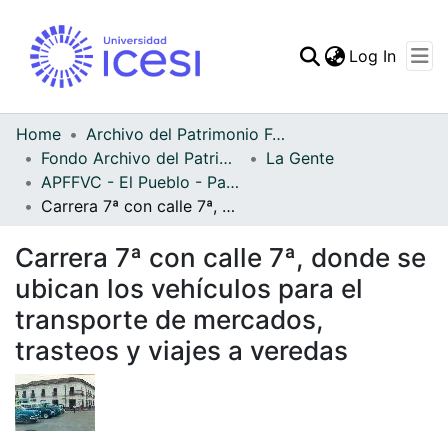
(curren
Log In
Communities & Collec
All of DSpace
Home
Archivo del Patrimonio Fotográfico y Fílmico del Valle del Cauca
Fondo Archivo del Patrimonio Fotográfico y Fílmico del Valle del Cauca
La Gente
Statistics
APFFVC - El Pueblo - Patrimonial
Carrera 7ª con calle 7ª, donde se ubican los vehículos para el transporte de mercados, trasteos y viajes a veredas
Carrera 7ª con calle 7ª, donde se
ubican los vehículos para el
transporte de mercados,
trasteos y viajes a veredas