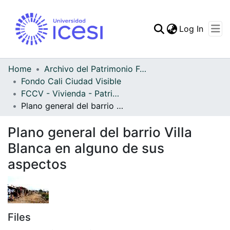
(curren
Log In
Communities & Collec
All of DSpace
Home
Archivo del Patrimonio Fotográfico y Fílmico del Valle del Cauca
Fondo Cali Ciudad Visible
Statistics
FCCV - Vivienda - Patrimonial
Plano general del barrio Villa Blanca en alguno de sus aspectos
Plano general del barrio Villa
Blanca en alguno de sus
aspectos
Files