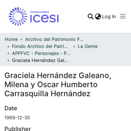
(curren
Log In
Communities & Collec
All of DSpace
Home
Archivo del Patrimonio Fotográfico y Fílmico del Valle del Cauca
Fondo Archivo del Patrimonio Fotográfico y Fílmico del Valle del Cauca
La Gente
Statistics
APFFVC - Personajes - Patrimonial
Graciela Hernández Galeano, Milena y Oscar Humberto Carrasquilla Hernández
Graciela Hernández Galeano,
Milena y Oscar Humberto
Carrasquilla Hernández
Date
1969-12-30
Publisher