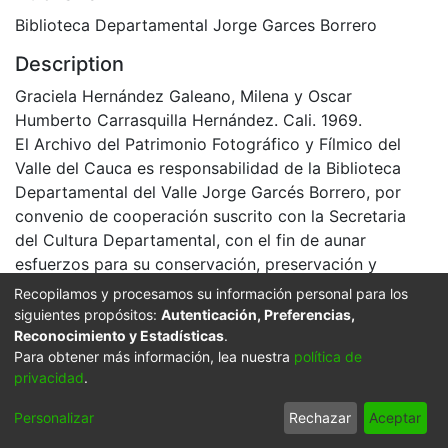
Biblioteca Departamental Jorge Garces Borrero
Description
Graciela Hernández Galeano, Milena y Oscar
Humberto Carrasquilla Hernández. Cali. 1969.
El Archivo del Patrimonio Fotográfico y Fílmico del
Valle del Cauca es responsabilidad de la Biblioteca
Departamental del Valle Jorge Garcés Borrero, por
convenio de cooperación suscrito con la Secretaria
del Cultura Departamental, con el fin de aunar
esfuerzos para su conservación, preservación y
divulgación del Archivo entre la comunidad
Recopilamos y procesamos su información personal para los
Vallecaucana, especialmente entre los estudiantes e
siguientes propósitos:
Autenticación, Preferencias,
investigadores que visitan la Biblioteca, propiciando el
Reconocimiento y Estadísticas
.
Para obtener más información, lea nuestra
política de
su uso y consulta permanente. La universidad Icesi es
privacidad
.
un colaborador en el proceso de difusión, facilitando
la tecnología que permite la consulta de las imágenes.
Personalizar
Rechazar
Aceptar
Click on the image to open the gallery.