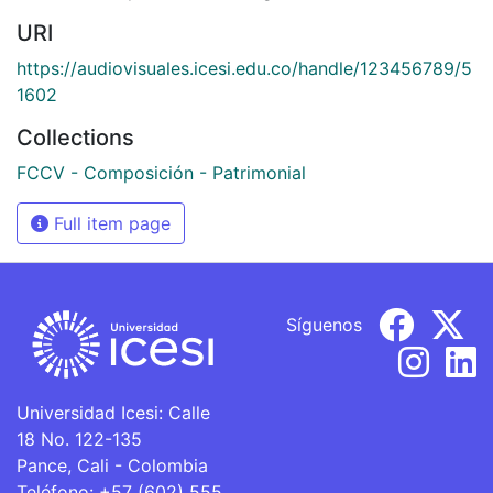
URI
https://audiovisuales.icesi.edu.co/handle/123456789/5
1602
Collections
FCCV - Composición - Patrimonial
Full item page
Síguenos
Universidad Icesi: Calle
18 No. 122-135
Pance, Cali - Colombia
Teléfono: +57 (602) 555