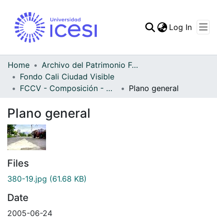
(curren
Log In
Communities & Collec
All of DSpace
Home
Archivo del Patrimonio Fotográfico y Fílmico del Valle del Cauca
Fondo Cali Ciudad Visible
Statistics
FCCV - Composición - Patrimonial
Plano general
Plano general
Files
380-19.jpg
(61.68 KB)
Date
2005-06-24