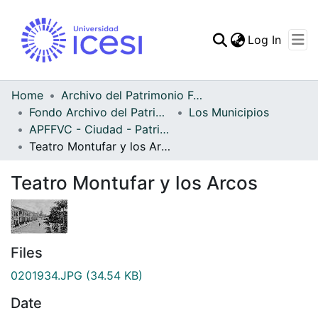
(curren
Log In
Communities & Collec
All of DSpace
Home
Archivo del Patrimonio Fotográfico y Fílmico del Valle del Cauca
Fondo Archivo del Patrimonio Fotográfico y Fílmico del Valle del Cauca
Los Municipios
Statistics
APFFVC - Ciudad - Patrimonial
Teatro Montufar y los Arcos
Teatro Montufar y los Arcos
Files
0201934.JPG
(34.54 KB)
Date