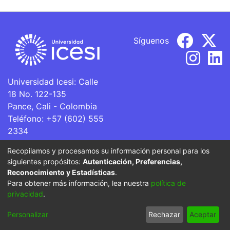
Síguenos
Universidad Icesi: Calle
18 No. 122-135
Pance, Cali - Colombia
Teléfono: +57 (602) 555
2334
ventanillaunica@icesi.edu.co
Recopilamos y procesamos su información personal para los
siguientes propósitos:
Autenticación, Preferencias,
La Universidad Icesi es una Institución de Educación
Reconocimiento y Estadísticas
.
Superior que se encuentra sujeta a inspección y vigilancia
Para obtener más información, lea nuestra
política de
por parte del Ministerio de Educación Nacional.
privacidad
.
Cookie
Privacy
End User
Send
Personalizar
Rechazar
Aceptar
settings
policy
Agreement
Feedback