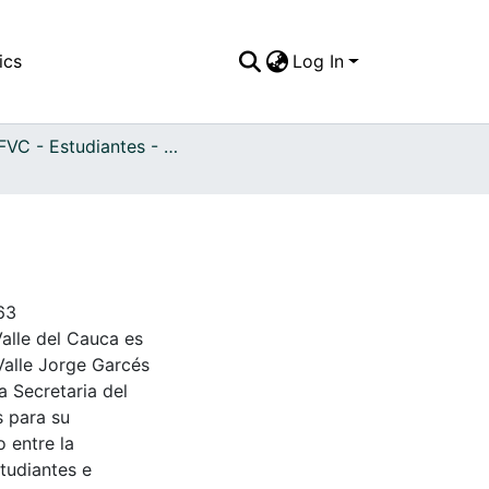
ics
Log In
APFFVC - Estudiantes - Patrimonial
63
Valle del Cauca es
Valle Jorge Garcés
a Secretaria del
s para su
 entre la
tudiantes e