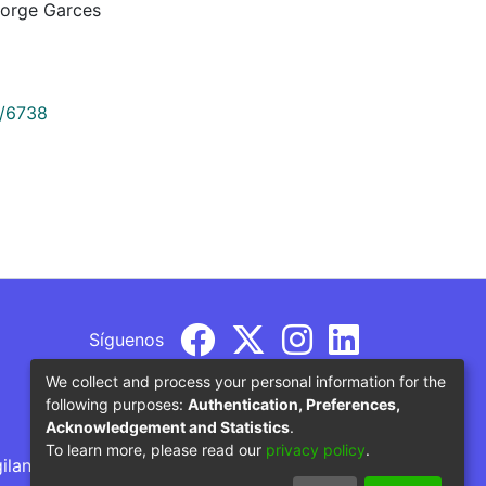
Jorge Garces
9/6738
Síguenos
We collect and process your personal information for the
following purposes:
Authentication, Preferences,
Acknowledgement and Statistics
.
To learn more, please read our
privacy policy
.
gilancia por parte del Ministerio de Educación