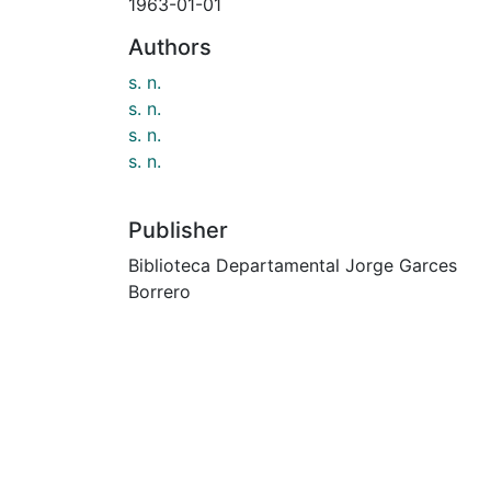
1963-01-01
Authors
s. n.
s. n.
s. n.
s. n.
Publisher
Biblioteca Departamental Jorge Garces
Borrero