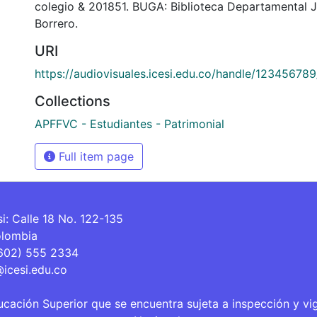
colegio & 201851. BUGA: Biblioteca Departamental 
Borrero.
URI
https://audiovisuales.icesi.edu.co/handle/12345678
Collections
APFFVC - Estudiantes - Patrimonial
Full item page
si: Calle 18 No. 122-135
olombia
(602) 555 2334
@icesi.edu.co
ucación Superior que se encuentra sujeta a inspección y vi