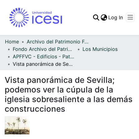
(curren
Log In
Communities & Collec
All of DSpace
Home
Archivo del Patrimonio Fotográfico y Fílmico del Valle del Cauca
Fondo Archivo del Patrimonio Fotográfico y Fílmico del Valle del Cauca
Los Municipios
Statistics
APFFVC - Edificios - Patrimonial
Vista panorámica de Sevilla; podemos ver la cúpula de la iglesia sobresaliente a las demás construcciones
Vista panorámica de Sevilla;
podemos ver la cúpula de la
iglesia sobresaliente a las demás
construcciones