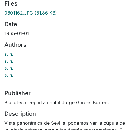
Files
0601162.JPG
(51.86 KB)
Date
1965-01-01
Authors
s. n.
s. n.
s. n.
s. n.
Publisher
Biblioteca Departamental Jorge Garces Borrero
Description
Vista panorámica de Sevilla; podemos ver la cúpula de
la iglesia sobresaliente a las demás construcciones. C.