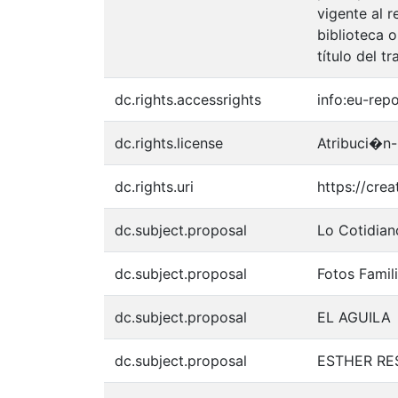
vigente al 
biblioteca o
título del tr
dc.rights.accessrights
info:eu-rep
dc.rights.license
Atribuci�n-
dc.rights.uri
https://cre
dc.subject.proposal
Lo Cotidian
dc.subject.proposal
Fotos Famil
dc.subject.proposal
EL AGUILA
dc.subject.proposal
ESTHER RE