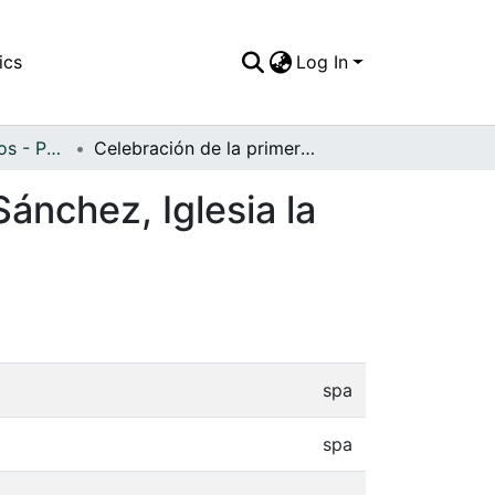
ics
Log In
APFFVC - Religiosos - Patrimonial
Celebración de la primera comunión de Ancizar Sánchez, Iglesia la Inmaculada Concepción
ánchez, Iglesia la
spa
spa