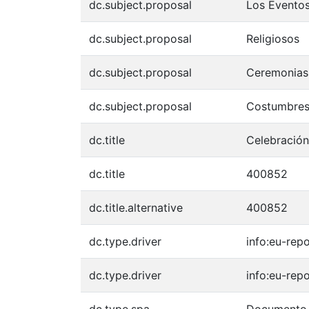
dc.subject.proposal
Los Evento
dc.subject.proposal
Religiosos
dc.subject.proposal
Ceremonias
dc.subject.proposal
Costumbre
dc.title
Celebración
dc.title
400852
dc.title.alternative
400852
dc.type.driver
info:eu-rep
dc.type.driver
info:eu-rep
dc.type.spa
Documento 