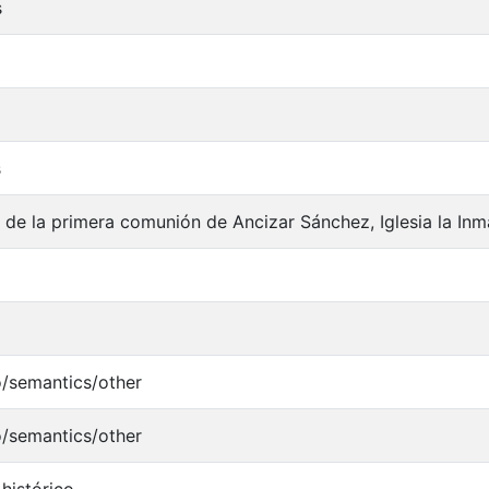
s
s
 de la primera comunión de Ancizar Sánchez, Iglesia la I
o/semantics/other
o/semantics/other
histórico