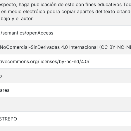
respecto, haga publicación de este con fines educativos To
 en medio electróico podrá copiar apartes del texto citando
abajo y el autor.
o/semantics/openAccess
NoComercial-SinDerivadas 4.0 Internacional (CC BY-NC-N
ativecommons.org/licenses/by-nc-nd/4.0/
o
iares
STREPO