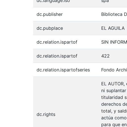
dc.language.iso
spa
dc.publisher
Biblioteca 
dc.pubplace
EL AGUILA
dc.relation.ispartof
SIN INFOR
dc.relation.ispartof
422
dc.relation.ispartofseries
Fondo Archi
EL AUTOR, e
ni suplantar
titularidad
derechos de 
total, y sal
dc.rights
actúa como u
para que en