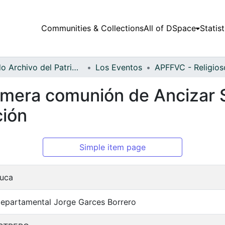
Communities & Collections
All of DSpace
Statist
Fondo Archivo del Patrimonio Fotográfico y Fílmico del Valle del Cauca
Los Eventos
imera comunión de Ancizar S
ión
Simple item page
auca
Departamental Jorge Garces Borrero