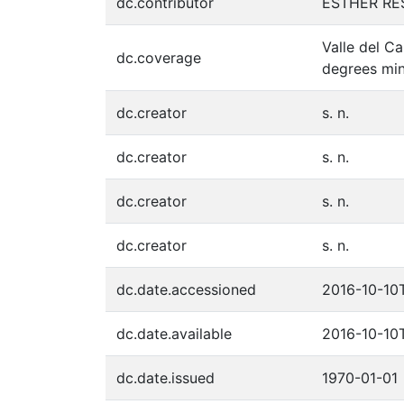
dc.contributor
ESTHER RE
Valle del C
dc.coverage
degrees min
dc.creator
s. n.
dc.creator
s. n.
dc.creator
s. n.
dc.creator
s. n.
dc.date.accessioned
2016-10-10
dc.date.available
2016-10-10
dc.date.issued
1970-01-01